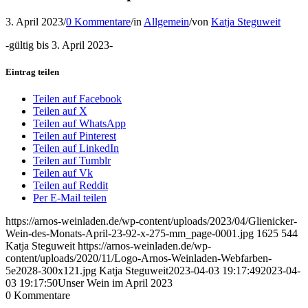
3. April 2023
/
0 Kommentare
/
in
Allgemein
/
von
Katja Steguweit
-gültig bis 3. April 2023-
Eintrag teilen
Teilen auf Facebook
Teilen auf X
Teilen auf WhatsApp
Teilen auf Pinterest
Teilen auf LinkedIn
Teilen auf Tumblr
Teilen auf Vk
Teilen auf Reddit
Per E-Mail teilen
https://arnos-weinladen.de/wp-content/uploads/2023/04/Glienicker-
Wein-des-Monats-April-23-92-x-275-mm_page-0001.jpg
1625
544
Katja Steguweit
https://arnos-weinladen.de/wp-
content/uploads/2020/11/Logo-Arnos-Weinladen-Webfarben-
5e2028-300x121.jpg
Katja Steguweit
2023-04-03 19:17:49
2023-04-
03 19:17:50
Unser Wein im April 2023
0
Kommentare