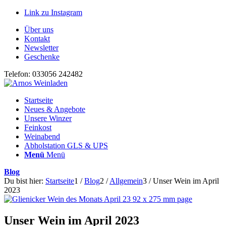
Link zu Instagram
Über uns
Kontakt
Newsletter
Geschenke
Telefon: 033056 242482
Startseite
Neues & Angebote
Unsere Winzer
Feinkost
Weinabend
Abholstation GLS & UPS
Menü
Menü
Blog
Du bist hier:
Startseite
1
/
Blog
2
/
Allgemein
3
/
Unser Wein im April
2023
Unser Wein im April 2023