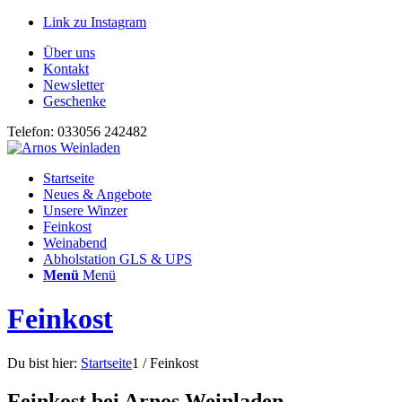
Link zu Instagram
Über uns
Kontakt
Newsletter
Geschenke
Telefon: 033056 242482
Startseite
Neues & Angebote
Unsere Winzer
Feinkost
Weinabend
Abholstation GLS & UPS
Menü
Menü
Feinkost
Du bist hier:
Startseite
1
/
Feinkost
Feinkost bei Arnos Weinladen