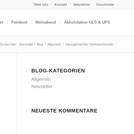
Über uns
Kontakt
Newsletter
Geschenke
er
Feinkost
Weinabend
Abholstation GLS & UPS
Du bist hier:
Startseite
/
Blog
/
Allgemein
/
Hausgemachter Weihnachtswein
BLOG-KATEGORIEN
Allgemein
Newsletter
NEUESTE KOMMENTARE