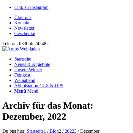
Link zu Instagram
Über uns
Kontakt
Newsletter
Geschenke
Telefon: 033056 242482
Startseite
Neues & Angebote
Unsere Winzer
Feinkost
Weinabend
Abholstation GLS & UPS
Menü
Menü
Archiv für das Monat:
Dezember, 2022
Du bist hier:
Startseite
1
/
Blog
2
/
2022
3
/
Dezember